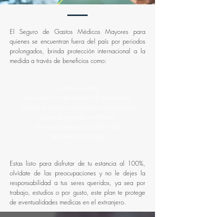
El Seguro de Gastos Médicos Mayores para
quienes se encuentran fuera del país por periodos
prolongados, brinda protección internacional a la
medida a través de beneficios como:
-Costo accesible
-Libre elección del medico de preferencia
-Acceso a cualquier hospital en el extranjero
-Suma Asegurada en dólares
-Diversas opciones de Deducible
-Asistencia en Viajes
Estas listo para disfrutar de tu estancia al 100%,
olvídate de las preocupaciones y no le dejes la
responsabilidad a tus seres queridos, ya sea por
trabajo, estudios o por gusto, este plan te protege
de eventualidades medicas en el extranjero.