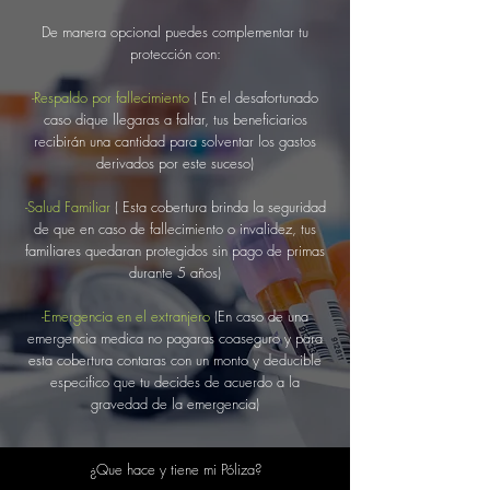
De manera opcional puedes complementar tu
protección con:
-Respaldo por fallecimiento
( En el desafortunado
caso dique llegaras a faltar, tus beneficiarios
recibirán una cantidad para solventar los gastos
derivados por este suceso)
-Salud Familiar
( Esta cobertura brinda la seguridad
de que en caso de fallecimiento o invalidez, tus
familiares quedaran protegidos sin pago de primas
durante 5 años)
-Emergencia en el extranjero
(En caso de una
emergencia medica no pagaras coaseguro y para
esta cobertura contaras con un monto y deducible
especifico que tu decides de acuerdo a la
gravedad de la emergencia)
¿Que hace y tiene mi Póliza?