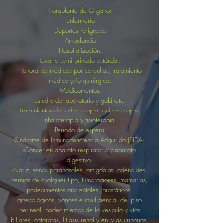
-Transplante de Organos
-Enfermería
-Deportes Peligrosos
-Ambulancia
-Hospitalización.
-Cuarto semi privado estándar.
-Honorarios médicos por consultas, tratamiento
médico y/o quirúrgico.
-Medicamentos.
-Estudio de laboratorio y gabinete.
-Tratamientos de radio terapia, quimioterapia,
inhaloterapia y fisioterapia.
-Periodo de espera:
-Síndrome de Inmunodeficiencia Adquirida (SIDA).
-Cáncer en aparato respiratorio y aparato
digestivo.
-Nariz, senos paranasales, amígdalas, adenoides,
hernias de cualquier tipo, tumoraciones mamarias,
padecimientos anorectales, prostáticos,
ginecológicos, varices e insuficiencia del piso
perineal, padecimientos de la vesícula y vías
biliares, cataratas, litiasis renal y en vías urinarias,