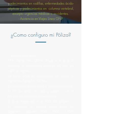
padecimientos en rodillas, enfermedades ácido-
pépticas y padecimientos en columna vertebral,
excepto urgencias médicas o accidentes.
- Asistencia en Viajes Línea GNP
¿Como configuro mi Póliza?
7 datos a considerar
-El Accidente esta cubierto desde el inicio de la
vigencia, La enfermedad partir de 30 días del
inicio de vigencia.
-La Edad para la contratación es desde tu
nacimiento hasta los 64 Años.
-En Hospitales tienes todos a nivel internacional.
-El Circulo medico no aplica, puedes ir con el
Médico de tu gusto o conveniencia.
-La Suma Asegurada es de 300,000 Dólares.
-El Deducible lo puedes elegir entre las
siguientes opciones…500, 1000, 1500,