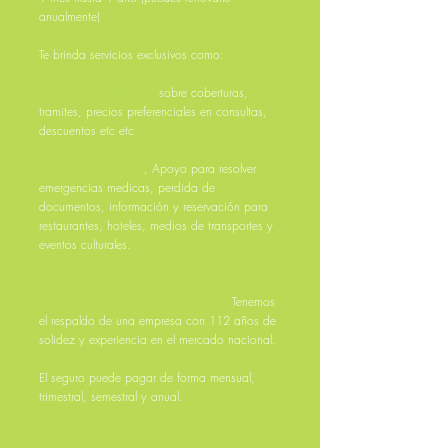
anualmente)
Te brinda servicios exclusivos como:
-Orientación Telefonica
sobre coberturas,
tramites, precios preferenciales en consultas,
descuentos etc etc
-Asistencia en Viajes
, Apoyo para resolver
emergencias medicas, perdida de
documentos, información y reservación para
restaurantes, hoteles, medios de transportes y
eventos culturales.
Este plan de protección te da la seguridad de
estar protegido donde te encuentres.
Tenemos
el respaldo de una empresa con 112 años de
solidez y experiencia en el mercado nacional.
El seguro puede pagar de forma mensual,
trimestral, semestral y anual.