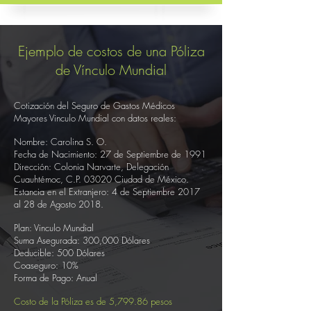
Ejemplo de costos de una Póliza
de Vínculo Mundial
Cotización del Seguro de Gastos Médicos
Mayores Vinculo Mundial con datos reales:
Nombre: Carolina S. O.
Fecha de Nacimiento: 27 de Septiembre de 1991
Dirección: Colonia Narvarte, Delegación
Cuauhtémoc, C.P. 03020 Ciudad de México.
Estancia en el Extranjero: 4 de Septiembre 2017
al 28 de Agosto 2018.
Plan: Vinculo Mundial
Suma Asegurada: 300,000 Dólares
Deducible: 500 Dólares
Coaseguro: 10%
Forma de Pago: Anual
Costo de la Póliza es de 5,799.86 pesos