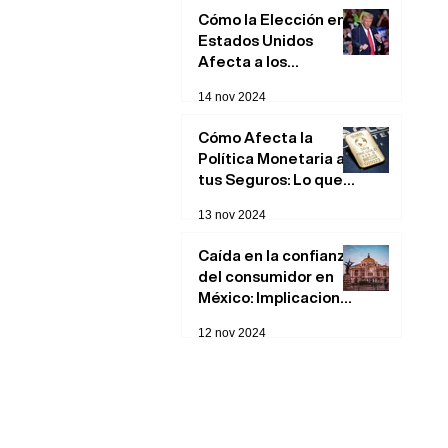
Cómo la Elección en
Estados Unidos
Afecta a los
Mercados
14 nov 2024
Financieros: Impacto
en Bolsa
Cómo Afecta la
Política Monetaria a
tus Seguros: Lo que
Necesitas Saber
13 nov 2024
Caída en la confianza
del consumidor en
México: Implicaciones
y posibles causas
12 nov 2024