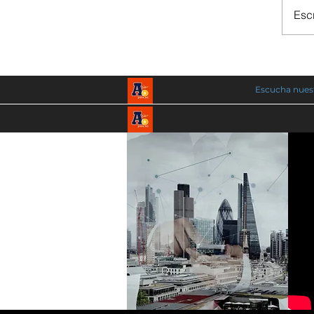
Escr
Escucha nuest