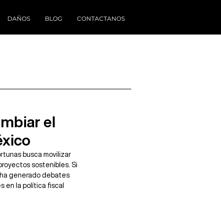
DAÑOS
BLOG
CONTACTANOS
ambiar el
xico
rtunas busca movilizar 
proyectos sostenibles. Si 
, ha generado debates 
n la política fiscal 