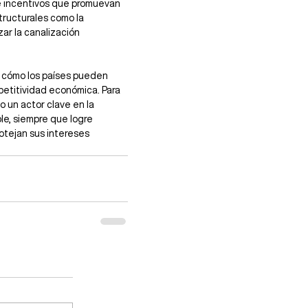
e incentivos que promuevan 
tructurales como la 
zar la canalización 
e cómo los países pueden 
petitividad económica. Para 
 un actor clave en la 
le, siempre que logre 
otejan sus intereses 