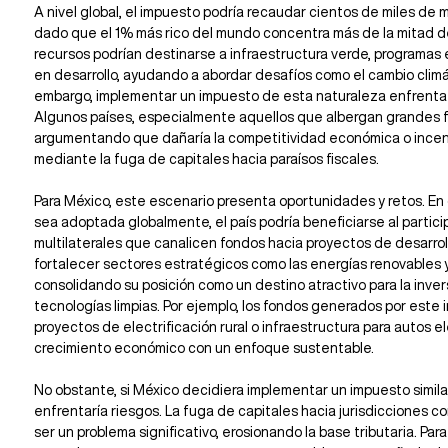
A nivel global, el impuesto podría recaudar cientos de miles de mi
dado que el 1% más rico del mundo concentra más de la mitad de 
recursos podrían destinarse a infraestructura verde, programas 
en desarrollo, ayudando a abordar desafíos como el cambio climát
embargo, implementar un impuesto de esta naturaleza enfrenta 
Algunos países, especialmente aquellos que albergan grandes for
argumentando que dañaría la competitividad económica o incentiv
mediante la fuga de capitales hacia paraísos fiscales.
Para México, este escenario presenta oportunidades y retos. En
sea adoptada globalmente, el país podría beneficiarse al partici
multilaterales que canalicen fondos hacia proyectos de desarroll
fortalecer sectores estratégicos como las energías renovables y
consolidando su posición como un destino atractivo para la inver
tecnologías limpias. Por ejemplo, los fondos generados por este 
proyectos de electrificación rural o infraestructura para autos el
crecimiento económico con un enfoque sustentable.
No obstante, si México decidiera implementar un impuesto simil
enfrentaría riesgos. La fuga de capitales hacia jurisdicciones co
ser un problema significativo, erosionando la base tributaria. Para 