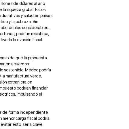
llones de dólares al año, 
la riqueza global. Estos 
educativos y salud en países 
ico y la pobreza. Sin 
obstáculos considerables. 
tunas, podrían resistirse, 
aría la evasión fiscal 
 caso de que la propuesta 
par en acuerdos 
o sostenible. México podría 
 la manufactura verde, 
sión extranjera en 
impuesto podrían financiar 
éctricos, impulsando el 
ar de forma independiente, 
n menor carga fiscal podría 
evitar esto, sería clave 