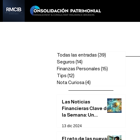
Todas las entradas
(39)
39 entradas
Seguros
(14)
14 entradas
Finanzas Personales
(15)
15 entradas
Tips
(12)
12 entradas
Nota Curiosa
(4)
4 entradas
Las Noticias
Financieras Clave de
la Semana: Un
Análisis Rápido
13 dic 2024
El reto de las nuevas