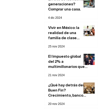
generaciones?
Comprar una casa.
4 dic 2024
Vivir en México: la
realidad de una
familia de clase
media.
25 nov 2024
El Impuesto global
del 2% a
multimillonarios que
podría cambiar el
21 nov 2024
panorama económico
para México
¿Qué hay detrás del
Buen Fin?
Crecimiento, bancos
y repercusiones
20 nov 2024
económicas