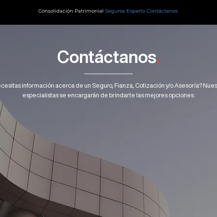
Consolidación Patrimonial
Seguros Experto Contáctanos
Contáctanos
.
cesitas información acerca de un Seguro, Fianza, Cotización y/o Asesoría? Nues
especialistas se encargarán de brindarte las mejores opciones.