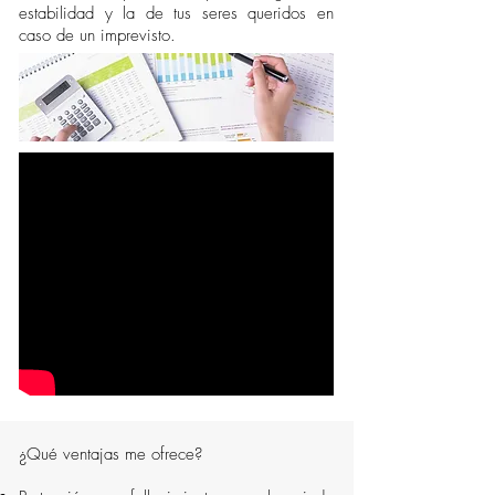
estabilidad y la de tus seres queridos en
caso de un imprevisto.
¿Qué ventajas me ofrece?