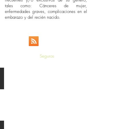
frecuentes y/o exclusivos de su género,
tales como: Cánceres de mujer,
enfermedades graves, complicaciones en el
embarazo y del recién nacido.
Nuestro Feed
Seguros
Seguro de Vida
Tan
solo
el
2%
de
nuestros
viejitos
puede
darse
una
vida
digna
Seguro de Vida Grupo
después
el