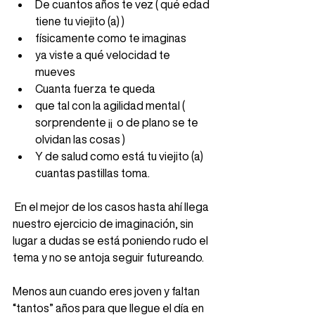
De cuantos años te vez ( qué edad 
tiene tu viejito (a) )  
físicamente como te imaginas  
ya viste a qué velocidad te 
mueves  
Cuanta fuerza te queda  
que tal con la agilidad mental ( 
sorprendente ¡¡  o de plano se te 
olvidan las cosas )  
Y de salud como está tu viejito (a) 
cuantas pastillas toma.  
 En el mejor de los casos hasta ahí llega 
nuestro ejercicio de imaginación, sin 
lugar a dudas se está poniendo rudo el 
tema y no se antoja seguir futureando. 
Menos aun cuando eres joven y faltan 
“tantos” años para que llegue el día en 