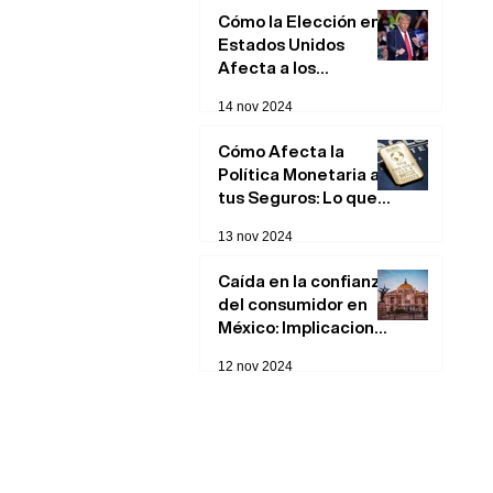
Cómo la Elección en
Estados Unidos
Afecta a los
Mercados
14 nov 2024
Financieros: Impacto
en Bolsa
Cómo Afecta la
Política Monetaria a
tus Seguros: Lo que
Necesitas Saber
13 nov 2024
Caída en la confianza
del consumidor en
México: Implicaciones
y posibles causas
12 nov 2024