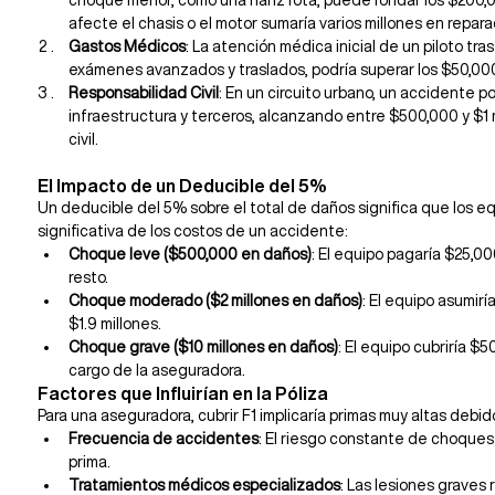
choque menor, como una nariz rota, puede rondar los $200,
afecte el chasis o el motor sumaría varios millones en repara
Gastos Médicos
: La atención médica inicial de un piloto tra
exámenes avanzados y traslados, podría superar los $50,00
Responsabilidad Civil
: En un circuito urbano, un accidente p
infraestructura y terceros, alcanzando entre $500,000 y $1 
civil.
El Impacto de un Deducible del 5%
Un deducible del 5% sobre el total de daños significa que los eq
significativa de los costos de un accidente:
Choque leve ($500,000 en daños)
: El equipo pagaría $25,00
resto.
Choque moderado ($2 millones en daños)
: El equipo asumirí
$1.9 millones.
Choque grave ($10 millones en daños)
: El equipo cubriría $5
cargo de la aseguradora.
Factores que Influirían en la Póliza
Para una aseguradora, cubrir F1 implicaría primas muy altas debid
Frecuencia de accidentes
: El riesgo constante de choques
prima.
Tratamientos médicos especializados
: Las lesiones graves