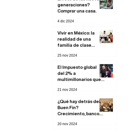
generaciones?
Comprar una casa.
4 dic 2024
Vivir en México: la
realidad de una
familia de clase
media.
25 nov 2024
El Impuesto global
del 2% a
multimillonarios que
podría cambiar el
21 nov 2024
panorama económico
para México
¿Qué hay detrás del
Buen Fin?
Crecimiento, bancos
y repercusiones
20 nov 2024
económicas