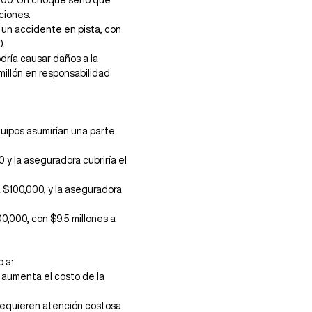
000. Un choque serio que 
ciones.
s un accidente en pista, con 
0.
odría causar daños a la 
millón en responsabilidad 
uipos asumirían una parte 
0 y la aseguradora cubriría el 
a $100,000, y la aseguradora 
00,000, con $9.5 millones a 
o a:
 aumenta el costo de la 
 requieren atención costosa 