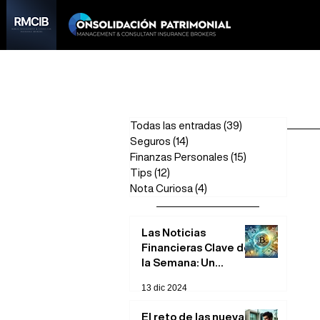
Todas las entradas
(39)
39 entradas
Seguros
(14)
14 entradas
Finanzas Personales
(15)
15 entradas
Tips
(12)
12 entradas
Nota Curiosa
(4)
4 entradas
Las Noticias
Financieras Clave de
la Semana: Un
Análisis Rápido
13 dic 2024
El reto de las nuevas