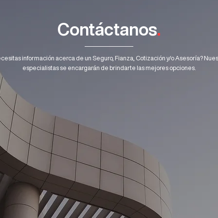
Contáctanos
.
cesitas información acerca de un Seguro, Fianza, Cotización y/o Asesoría? Nues
especialistas se encargarán de brindarte las mejores opciones.