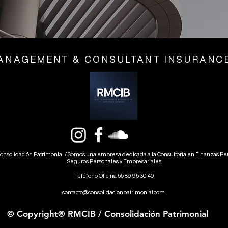
ANAGEMENT & CONSULTANT INSURANC
onsolidación Patrimonial / Somos una empresa dedicada a la Consultoría en Finanzas Pers
Seguros Personales y Empresariales.
Teléfono Oficina 55 89 95 30 40
contacto@consolidacionpatrimonial.com
© Copyright® RMCIB / Consolidación Patrimonial